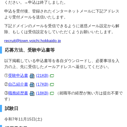
ください。→申込は終了しました。
申込を受付後、登録されたインターネットメールに下記アドレス
より受付メールを送信いたします。
下記ドメインのメールを受信できるように迷惑メール設定から解
除、もしくは受信設定をしていただくようお願いいたします。
recruit@town.yoichi.hokkaido.jp
応募方法、受験申込書等
以下掲載している申込書等を各自ダウンロードし、必要事項を入
力の上、先に受信したメールアドレスへ返信してください。
①
受験申込書
(21KB)
②
自己紹介書
(17KB)
③
職務経歴書
(18KB)
（就職等の経歴が無い方は提出不要で
す）
試験日
令和7年11月15日(土)