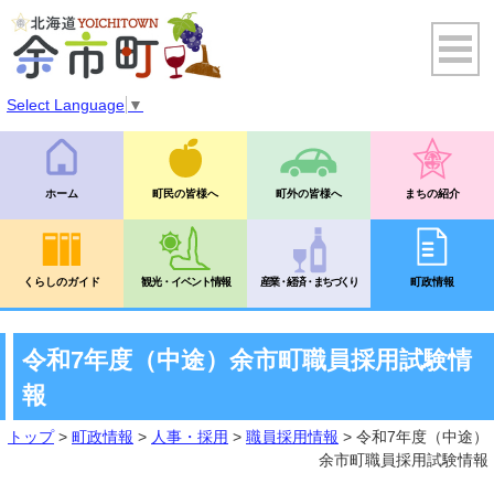
Select Language
▼
ホーム
町民の皆様へ
町外の皆様へ
まちの紹介
くらしのガイド
観光・イベント情報
産業・経済・まちづくり
町政情報
令和7年度（中途）余市町職員採用試験情
報
トップ
>
町政情報
>
人事・採用
>
職員採用情報
> 令和7年度（中途）
余市町職員採用試験情報