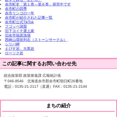
余市町史「第１巻～第６巻」発売中です
余市町の四季
余市リンゴの一年
余市町が紹介された記事一覧
余市町公式TikTok
フゴッペ洞窟
旧下ヨイチ運上家
旧余市福原漁場
西崎山環状列石（ストーンサークル）
シリパ岬
えびす岩、大黒岩
ローソク岩
この記事に関するお問い合わせ先
総合政策部 政策推進課 広報統計係
〒046-8546 北海道余市郡余市町朝日町26番地
電話：
0135-21-2117
（直通）FAX：0135-21-2144
まちの紹介